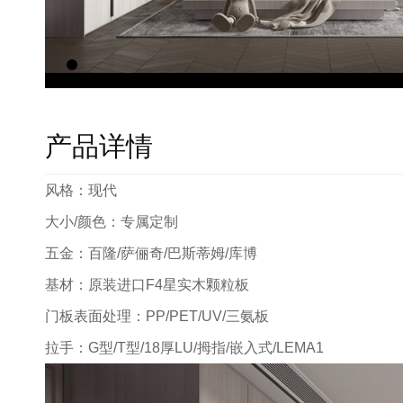
产品详情
风格：现代
大小/颜色：专属定制
五金：百隆/萨俪奇/巴斯蒂姆/库博
基材：原装进口F4星实木颗粒板
门板表面处理：PP/PET/UV/三氨板
拉手：G型/T型/18厚LU/拇指/嵌入式/LEMA1