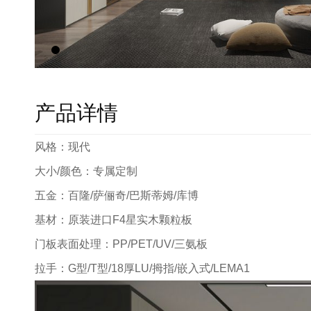
产品详情
风格：现代
大小/颜色：专属定制
五金：百隆/萨俪奇/巴斯蒂姆/库博
基材：原装进口F4星实木颗粒板
门板表面处理：PP/PET/UV/三氨板
拉手：G型/T型/18厚LU/拇指/嵌入式/LEMA1