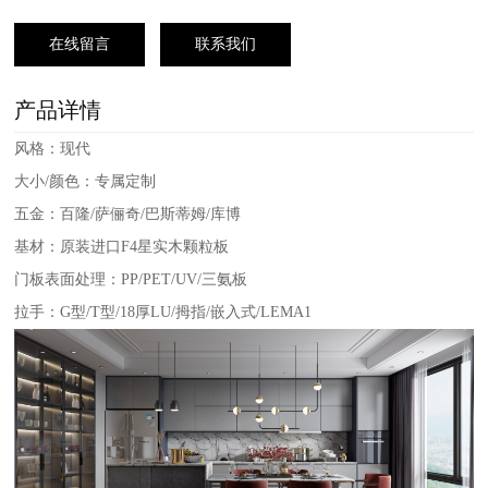
在线留言
联系我们
产品详情
风格：现代
大小/颜色：专属定制
五金：百隆/萨俪奇/巴斯蒂姆/库博
基材：原装进口F4星实木颗粒板
门板表面处理：PP/PET/UV/三氨板
拉手：G型/T型/18厚LU/拇指/嵌入式/LEMA1