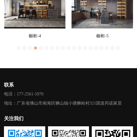
橱柜-4
橱柜-5
联系
电话：177-2561-5970
地址：广东省佛山市南海区狮山镇小塘狮岭村321国道邦诺家居
关注我们