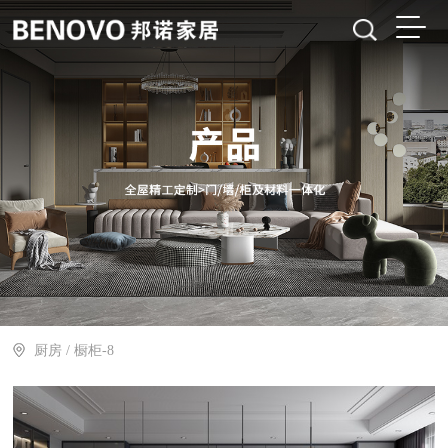
厨房
/ 橱柜-8