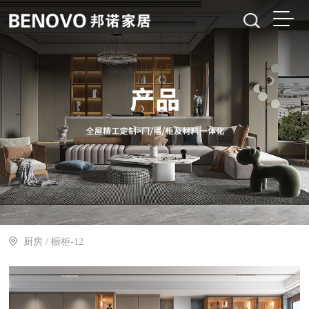
厨房
/ 橱柜-12