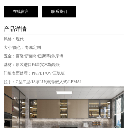
在线留言
联系我们
产品详情
风格：现代
大小/颜色：专属定制
五金：百隆/萨俪奇/巴斯蒂姆/库博
基材：原装进口F4星实木颗粒板
门板表面处理：PP/PET/UV/三氨板
拉手：G型/T型/18厚LU/拇指/嵌入式/LEMA1