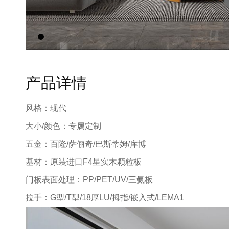
产品详情
风格：现代
大小/颜色：专属定制
五金：百隆/萨俪奇/巴斯蒂姆/库博
基材：原装进口F4星实木颗粒板
门板表面处理：PP/PET/UV/三氨板
拉手：G型/T型/18厚LU/拇指/嵌入式/LEMA1