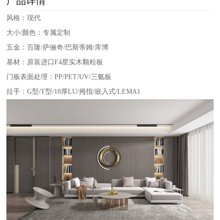
产品详情
风格：现代
大小/颜色：专属定制
五金：百隆/萨俪奇/巴斯蒂姆/库博
基材：原装进口F4星实木颗粒板
门板表面处理：PP/PET/UV/三氨板
拉手：G型/T型/18厚LU/拇指/嵌入式/LEMA1